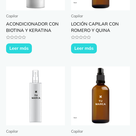
Capilar
Capilar
ACONDICIONADOR CON
LOCIÓN CAPILAR CON
BIOTINA Y KERATINA
ROMERO Y QUINA
Valorado
Valorado
con
con
Leer más
Leer más
0
0
de
de
5
5
Capilar
Capilar