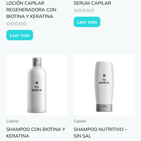
LOCIÓN CAPILAR
SERUM CAPILAR
REGENERADORA CON
BIOTINA Y KERATINA
Valorado
con
Leer más
0
de
Valorado
5
con
Leer más
0
de
5
Capilar
Capilar
SHAMPOO CON BIOTINA Y
SHAMPOO NUTRITIVO –
KERATINA
SIN SAL