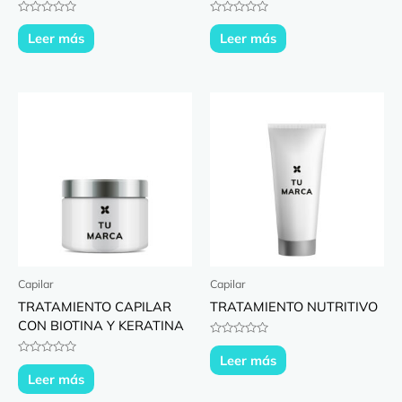
Valorado
Valorado
con
con
Leer más
Leer más
0
0
de
de
5
5
Capilar
Capilar
TRATAMIENTO CAPILAR
TRATAMIENTO NUTRITIVO
CON BIOTINA Y KERATINA
Valorado
con
Leer más
Valorado
0
con
Leer más
de
0
5
de