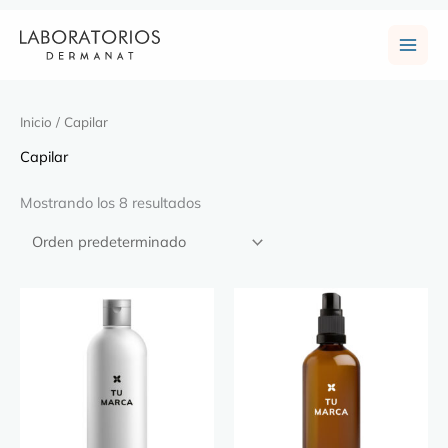
Ir
Main
al
contenido
Men
Inicio
/ Capilar
Capilar
Mostrando los 8 resultados